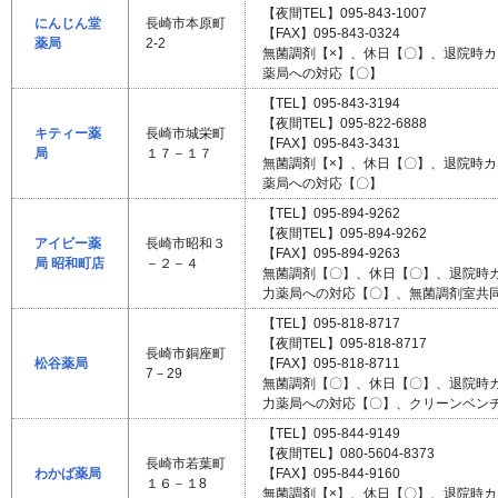
【夜間TEL】095-843-1007
にんじん堂
長崎市本原町
【FAX】095-843-0324
薬局
2-2
無菌調剤【×】、休日【〇】、退院時
薬局への対応【〇】
【TEL】095-843-3194
【夜間TEL】095-822-6888
キティー薬
長崎市城栄町
【FAX】095-843-3431
局
１７－１７
無菌調剤【×】、休日【〇】、退院時
薬局への対応【〇】
【TEL】095-894-9262
【夜間TEL】095-894-9262
アイビー薬
長崎市昭和３
【FAX】095-894-9263
局 昭和町店
－２－４
無菌調剤【〇】、休日【〇】、退院時
力薬局への対応【〇】、無菌調剤室共
【TEL】095-818-8717
【夜間TEL】095-818-8717
長崎市銅座町
松谷薬局
【FAX】095-818-8711
7－29
無菌調剤【〇】、休日【〇】、退院時
力薬局への対応【〇】、クリーンベン
【TEL】095-844-9149
【夜間TEL】080-5604-8373
長崎市若葉町
わかば薬局
【FAX】095-844-9160
１６－１8
無菌調剤【×】、休日【〇】、退院時