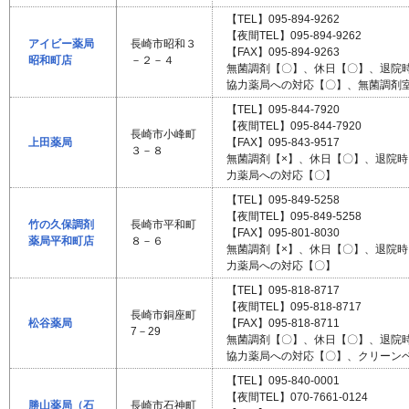
【TEL】095-894-9262
【夜間TEL】095-894-9262
アイビー薬局
長崎市昭和３
【FAX】095-894-9263
昭和町店
－２－４
無菌調剤【〇】、休日【〇】、退院
協力薬局への対応【〇】、無菌調剤
【TEL】095-844-7920
【夜間TEL】095-844-7920
長崎市小峰町
上田薬局
【FAX】095-843-9517
３－８
無菌調剤【×】、休日【〇】、退院
力薬局への対応【〇】
【TEL】095-849-5258
【夜間TEL】095-849-5258
竹の久保調剤
長崎市平和町
【FAX】095-801-8030
薬局平和町店
８－６
無菌調剤【×】、休日【〇】、退院
力薬局への対応【〇】
【TEL】095-818-8717
【夜間TEL】095-818-8717
長崎市銅座町
松谷薬局
【FAX】095-818-8711
7－29
無菌調剤【〇】、休日【〇】、退院
協力薬局への対応【〇】、クリーン
【TEL】095-840-0001
【夜間TEL】070-7661-0124
勝山薬局（石
長崎市石神町