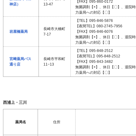
【FAX】095-860-0172
神店）
13-47
無菌調剤【×】、休日【〇】、退院
力薬局への対応【〇】
【TEL】095-846-5876
【夜間TEL】080-2745-7956
長崎市大橋町
岩屋橋薬局
【FAX】095-846-6076
7-17
無菌調剤【×】、休日【〇】、退院
力薬局への対応【〇】
【TEL】095-848-2512
【夜間TEL】095-848-2512
宮﨑薬局バス
長崎市平和町
【FAX】095-843-3482
通り店
11−13
無菌調剤【×】、休日【〇】、退院
力薬局への対応【〇】
西浦上・三川
薬局名
住所