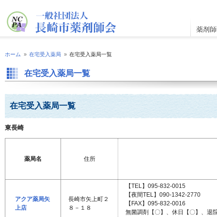
ホーム
»
在宅受入薬局
»
在宅受入薬局一覧
在宅受入薬局一覧
在宅受入薬局一覧
東長崎
薬局名
住所
【TEL】095-832-0015
【夜間TEL】090-1342-2770
アクア薬局矢
長崎市矢上町２
【FAX】095-832-0016
上店
８－１８
無菌調剤【〇】、休日【〇】、退