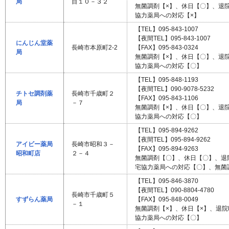
局
目１０－３２
無菌調剤【×】、休日【〇】、退
協力薬局への対応【×】
【TEL】095-843-1007
【夜間TEL】095-843-1007
にんじん堂薬
長崎市本原町2-2
【FAX】095-843-0324
局
無菌調剤【×】、休日【〇】、退
協力薬局への対応【〇】
【TEL】095-848-1193
【夜間TEL】090-9078-5232
チトセ調剤薬
長崎市千歳町２
【FAX】095-843-1106
局
－７
無菌調剤【×】、休日【〇】、退
協力薬局への対応【〇】
【TEL】095-894-9262
【夜間TEL】095-894-9262
アイビー薬局
長崎市昭和３－
【FAX】095-894-9263
昭和町店
２－４
無菌調剤【〇】、休日【〇】、退
宅協力薬局への対応【〇】、無菌
【TEL】095-846-3870
【夜間TEL】090-8804-4780
長崎市千歳町５
すずらん薬局
【FAX】095-848-0049
－１
無菌調剤【×】、休日【×】、退
協力薬局への対応【〇】