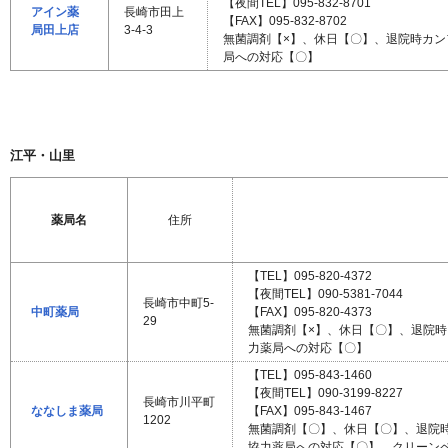
【夜間TEL】095-832-8701
アイン薬
長崎市田上
【FAX】095-832-8702
局田上店
3-4-3
無菌調剤【×】、休日【〇】、退院時カ
局への対応【〇】
江平・山里
薬局名
住所
【TEL】095-820-4372
【夜間TEL】090-5381-7044
長崎市中町5-
中町薬局
【FAX】095-820-4373
29
無菌調剤【×】、休日【〇】、退院
力薬局への対応【〇】
【TEL】095-843-1460
【夜間TEL】090-3199-8227
長崎市川平町
ななしま薬局
【FAX】095-843-1467
1202
無菌調剤【〇】、休日【〇】、退院
協力薬局への対応【〇】、クリーン