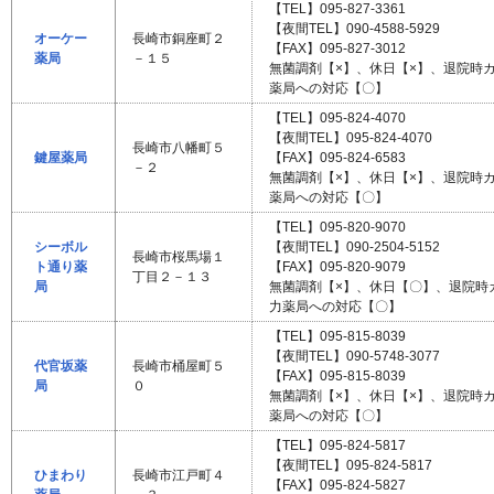
【TEL】095-827-3361
【夜間TEL】090-4588-5929
オーケー
長崎市銅座町２
【FAX】095-827-3012
薬局
－１５
無菌調剤【×】、休日【×】、退院時
薬局への対応【〇】
【TEL】095-824-4070
【夜間TEL】095-824-4070
長崎市八幡町５
鍵屋薬局
【FAX】095-824-6583
－２
無菌調剤【×】、休日【×】、退院時
薬局への対応【〇】
【TEL】095-820-9070
シーボル
【夜間TEL】090-2504-5152
長崎市桜馬場１
ト通り薬
【FAX】095-820-9079
丁目２－１３
局
無菌調剤【×】、休日【〇】、退院時
力薬局への対応【〇】
【TEL】095-815-8039
【夜間TEL】090-5748-3077
代官坂薬
長崎市桶屋町５
【FAX】095-815-8039
局
０
無菌調剤【×】、休日【×】、退院時
薬局への対応【〇】
【TEL】095-824-5817
【夜間TEL】095-824-5817
ひまわり
長崎市江戸町４
【FAX】095-824-5827