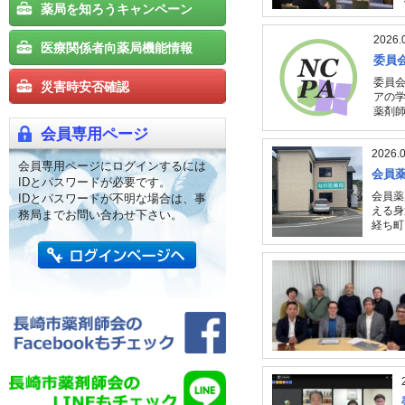
薬局を知ろうキャンペーン
2026.
医療関係者向薬局機能情報
委員
委員会
災害時安否確認
アの学
薬剤師
会員専用ページ
2026.
会員専用ページにログインするには
会員
IDとパスワードが必要です。
会員薬
IDとパスワードが不明な場合は、事
える身
務局までお問い合わせ下さい。
経ち町