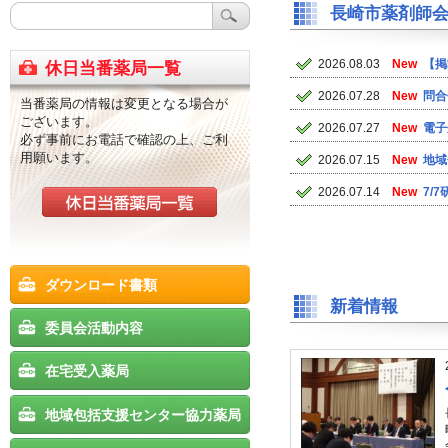
長崎市薬剤師
2026.08.03
New
【掲
休日当番薬局一覧
2026.07.28
New
問合
当番薬局の情報は変更となる場合が
ございます。
2026.07.27
New
電子
必ず事前にお電話で確認の上、ご利
用願います。
2026.07.15
New
地域
2026.07.14
New
7/
ダウンロード書類
新着情報
委員会活動内容
在宅受入薬局
地域包括支援センター協力薬局