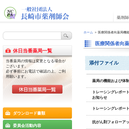
ホーム
»
医療関係者向薬局機
医療関係者向
休日当番薬局一覧
当番薬局の情報は変更となる場合が
添付ファイル
ございます。
必ず事前にお電話で確認の上、ご利
用願います。
薬局の機能および体制
トレーシングレポート
お知らせ
トレーシングレポート
ダウンロード書類
抗がん剤フォローア
委員会活動内容