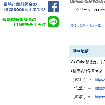
●
電子処方せん受付
↑
クリック
（PDF
の
受付可能薬局地図一覧
動画配信
YouTube配信は
●臨床統計学研修会
（第1回）⇒
https
（第2回）
⇒
https
（第3回）⇒
https