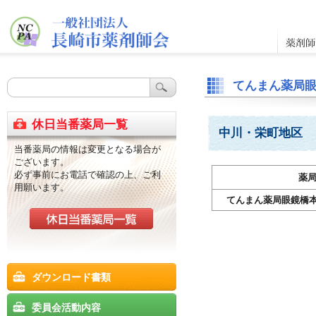
てんまん薬局
休日当番薬局一覧
中川・栄町地区
当番薬局の情報は変更となる場合が
ございます。
必ず事前にお電話で確認の上、ご利
薬
用願います。
てんまん薬局眼鏡橋
ダウンロード書類
委員会活動内容