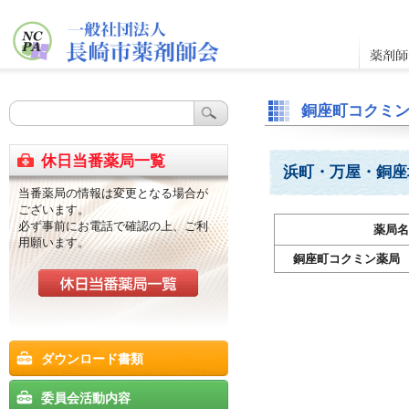
銅座町コクミ
休日当番薬局一覧
浜町・万屋・銅座
当番薬局の情報は変更となる場合が
ございます。
必ず事前にお電話で確認の上、ご利
薬局名
用願います。
銅座町コクミン薬局
ダウンロード書類
委員会活動内容