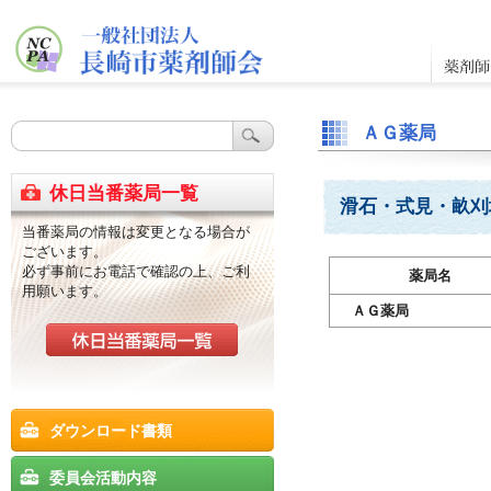
ＡＧ薬局
休日当番薬局一覧
滑石・式見・畝刈
当番薬局の情報は変更となる場合が
ございます。
必ず事前にお電話で確認の上、ご利
薬局名
用願います。
ＡＧ薬局
ダウンロード書類
委員会活動内容