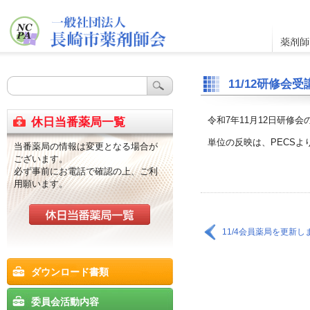
11/12研修
令和7年11月12日研修
休日当番薬局一覧
単位の反映は、PECSよ
当番薬局の情報は変更となる場合が
ございます。
必ず事前にお電話で確認の上、ご利
用願います。
11/4会員薬局を更新し
ダウンロード書類
委員会活動内容