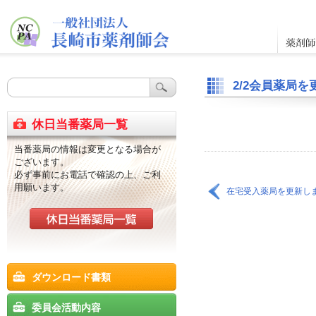
2/2会員薬局
休日当番薬局一覧
当番薬局の情報は変更となる場合が
ございます。
必ず事前にお電話で確認の上、ご利
用願います。
在宅受入薬局を更新し
ダウンロード書類
委員会活動内容