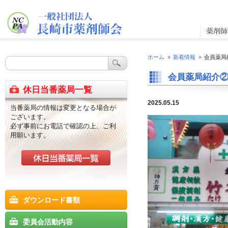
ホーム
»
新着情報
»
会員薬局
会員薬局紹介
休日当番薬局一覧
2025.05.15
当番薬局の情報は変更となる場合が
ございます。
必ず事前にお電話で確認の上、ご利
用願います。
ダウンロード書類
委員会活動内容