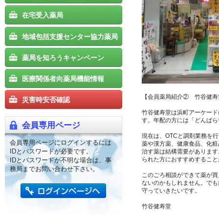
在宅受入薬局
地域包括支援センター協力薬局
薬局を知ろうキャンペーン
医療関係者向薬局機能情報
【会員薬局紹介② 竹谷健寿
災害時安否確認
竹谷健寿堂は浜町アーケード
す。年配の方には「どんばら
会員専用ページ
現在は、OTCと調剤業務を
会員専用ページにログインするには
薬や漢方薬、健康食品、化粧
IDとパスワードが必要です。
治す薬は結構需要があります
られた方におすすめすること
IDとパスワードが不明な場合は、事
務局までお問い合わせ下さい。
このごろ相談ができて薬が買
ないのかもしれません。でも
守っていきたいです。
竹谷健寿堂