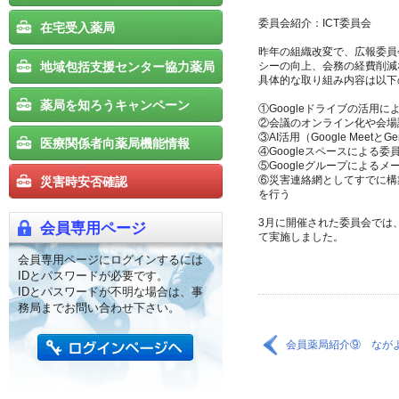
委員会紹介：ICT委員会
在宅受入薬局
昨年の組織改変で、広報委員
地域包括支援センター協力薬局
シーの向上、会務の経費削減
具体的な取り組み内容は以下
薬局を知ろうキャンペーン
①Googleドライブの活用
②会議のオンライン化や会場
③AI活用（Google Meet
医療関係者向薬局機能情報
④Googleスペースによる
⑤Googleグループによる
⑥災害連絡網としてすでに構
災害時安否確認
を行う
3月に開催された委員会では、
会員専用ページ
て実施しました。
会員専用ページにログインするには
IDとパスワードが必要です。
IDとパスワードが不明な場合は、事
務局までお問い合わせ下さい。
会員薬局紹介⑨ なが